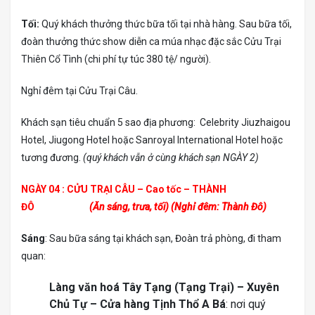
Tối:
Quý khách thưởng thức bữa tối tại nhà hàng. Sau bữa tối,
đoàn thưởng thức show diễn ca múa nhạc đặc sắc Cửu Trại
Thiên Cổ Tình (chi phí tự túc 380 tệ/ người).
Nghỉ đêm tại Cửu Trại Câu.
Khách sạn tiêu chuẩn 5 sao địa phương: Celebrity Jiuzhaigou
Hotel, Jiugong Hotel hoặc Sanroyal International Hotel hoặc
tương đương.
(quý khách vẫn ở cùng khách sạn NGÀY 2)
NGÀY 04 : CỬU TRẠI CÂU – Cao tốc – THÀNH
ĐÔ
(Ăn sáng, trưa, tối) (Nghỉ đêm: Thành Đô)
Sáng
: Sau bữa sáng tại khách sạn, Đoàn trả phòng, đi tham
quan:
Làng văn hoá Tây Tạng (Tạng Trại) – Xuyên
Chủ Tự – Cửa hàng Tịnh Thổ A Bá
: nơi quý