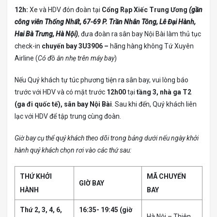
12h:
Xe và HDV đón đoàn tại
Cổng Rạp Xiếc Trung Ương
(gần
công viên Thống Nhất, 67-69 P. Trần Nhân Tông, Lê Đại Hành,
Hai Bà Trưng, Hà Nội)
, đưa đoàn ra sân bay Nội Bài làm thủ tục
check-in
chuyến bay 3U3906 –
hãng hàng không Tứ Xuyên
Airline (
Có đồ ăn nhẹ trên máy bay
)
Nếu Quý khách tự túc phương tiện ra sân bay, vui lòng báo
trước với HDV và có mặt trước
12h00
tại
tầng 3,
nhà ga T2
(ga đi quốc tế), sân bay Nội Bài
. Sau khi đến, Quý khách liên
lạc với HDV để tập trung cùng đoàn.
Giờ bay cụ thể quý khách theo dõi trong bảng dưới nếu ngày khởi
hành quý khách chọn rơi vào các thứ sau:
THỨ KHỞI
MÃ CHUYẾN
GIỜ BAY
HÀNH
BAY
Thứ 2, 3, 4, 6,
16:35- 19:45 (giờ
Hà Nội – Thiên