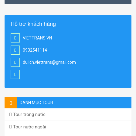
Hỗ trợ khách hàng
VIETTRANS.VN
0932541114
dulich.viettrans@gmail.com
DANH MỤC TOUR
Tour trong nước
Tour nước ngoài