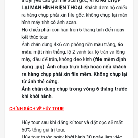
thoại yêu cầu gửi file scan gốc,
KHÔNG CHỤP
LẠI MÀN HÌNH ĐIỆN THOẠI
. Khách đem hộ chiếu
ra hàng chụp phải xin file gốc, không chụp lại màn
hình máy tính có ảnh scan.
Hộ chiếu phải còn hạn trên 6 tháng tính đến ngày
kết thúc tour.
Ảnh chân dung 4×6 cm phông nền màu trắng,
áo
màu
, mặt nhìn thẳng, lộ 2 vành tai, lộ trán và lông
mày, đầu để trần, không đeo kính
(file mềm định
dạng .jpg).
Ảnh chụp trực tiếp hoặc nếu khách
ra hàng chụp phải xin file mềm. Không chụp lại
từ ảnh thẻ cứng.
Ảnh chân dung chụp trong vòng 6 tháng trước
khi khởi hành.
CHÍNH SÁCH VỀ HỦY TOUR
Hủy tour sau khi đăng kí tour và đặt cọc sẽ mất
50% tổng giá trị tour.
Hủy tour trước ngày khởi hành 30 ngày làm việc,