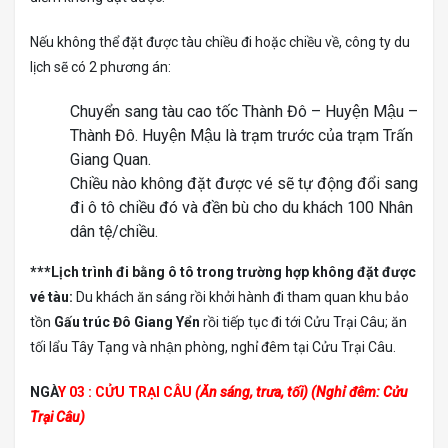
Nếu không thể đặt được tàu chiều đi hoặc chiều về, công ty du
lịch sẽ có 2 phương án:
Chuyển sang tàu cao tốc Thành Đô – Huyện Mậu –
Thành Đô. Huyện Mậu là trạm trước của trạm Trấn
Giang Quan.
Chiều nào không đặt được vé sẽ tự động đổi sang
đi ô tô chiều đó và đền bù cho du khách 100 Nhân
dân tệ/chiều.
***Lịch trình đi bằng ô tô trong trường hợp không đặt được
vé tàu:
Du khách ăn sáng rồi khởi hành đi tham quan khu bảo
tồn
Gấu trúc Đô Giang Yển
rồi tiếp tục đi tới Cửu Trại Câu; ăn
tối lẩu Tây Tạng và nhận phòng, nghỉ đêm tại Cửu Trại Câu.
NGÀ
Y 03 : CỬU TRẠI CÂU
(Ăn sáng, trưa, tối) (Nghỉ đêm: Cửu
Trại Câu)