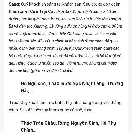
Sáng:
Quý khách ăn sáng tại khách sạn. Sau đó, xe đón đoàn
tham quan
Cửu Trại Câu:
Nơi đây được mệnh danh là “Thiên
đường nơi hạ giới” nằm trong khu vực Châu tự trị dân tộc Tạng A
Bá và dân tộc Khương. Là vùng núi non hùng vĩ ở độ cao 4.000m
so với mặt nước biển, được UNESCO công nhận là di sản văn
hóa thế giới. Nơi đây cũng chính là bối cảnh được chọn để quay
nhiều cảnh đẹp trong phim Tây Du Ký. Quý khách tham quan các
hồ nước được hình thành từ núi đá vôi trầm tích, mỗi hồ là một vẻ
đẹp riêng, được tự nhiên sắp đặt thành những khung cảnh đẹp
đến mê hồn (gồm vé xe điện 2 chiều):
Hồ Ngũ sắc, Thác nước Nặc Nhật Lãng, Trường
Hải, …
Trưa
: Quý khách ăn trưa buffet tại nhà hàng trong khu thắng
cảnh. Sau đó, tiếp tục tham quan các hồ, thác:
Thác Trân Châu, Rừng Nguyên Sinh, Hồ Thụ
Chính…