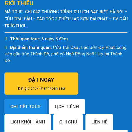
GIỚI THIỆU
MÃ TOUR: CHI.042 CHƯƠNG TRÌNH DU LỊCH ĐẶC BIỆT HÀ NỘI –
CỬU TRẠI CÂU – CAO TỐC 2 CHIỀU LẠC SƠN ĐẠI PHẬT – CV GẤU
TRÚC THỜI...
Thời gian tour:
6 ngày 5 đêm
Địa điểm thăm quan:
Cửu Trại Câu , Lạc Sơn Đại Phật, công
viên gấu trúc Thành Đô, phố cổ Ngõ Rộng Ngõ Hẹp tại Thành
Đô
ĐẶT NGAY
Đặt giữ chỗ - Thanh toán sau
CHI TIẾT TOUR
LỊCH TRÌNH
LỊCH KHỞI HÀNH
GHI CHÚ
LIÊN HỆ