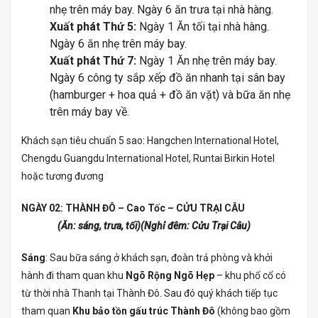
nhẹ trên máy bay. Ngày 6 ăn trưa tại nhà hàng.
Xuất phát Thứ 5:
Ngày 1 Ăn tối tại nhà hàng.
Ngày 6 ăn nhẹ trên máy bay.
Xuất phát Thứ 7:
Ngày 1 Ăn nhẹ trên máy bay.
Ngày 6 công ty sắp xếp đồ ăn nhanh tại sân bay
(hamburger + hoa quả + đồ ăn vặt) và bữa ăn nhẹ
trên máy bay về.
Khách sạn tiêu chuẩn 5 sao: Hangchen International Hotel,
Chengdu Guangdu International Hotel, Runtai Birkin Hotel
hoặc tương đương
NGÀY 02: THÀNH ĐÔ – Cao Tốc – CỬU TRẠI CÂU
(Ăn: sáng, trưa, tối)(Nghỉ đêm: Cửu Trại Câu)
Sáng
: Sau bữa sáng ở khách sạn, đoàn trả phòng và khởi
hành đi tham quan khu
Ngõ Rộng Ngõ Hẹp
– khu phố cổ có
từ thời nhà Thanh tại Thành Đô. Sau đó quý khách tiếp tục
tham quan
Khu bảo tồn gấu trúc Thành Đô
(không bao gồm