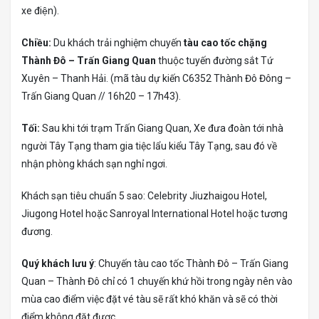
xe điện).
Chiều:
Du khách trải nghiệm chuyến
tàu cao tốc chặng
Thành Đô – Trấn Giang Quan
thuộc tuyến đường sắt Tứ
Xuyên – Thanh Hải. (mã tàu dự kiến C6352 Thành Đô Đông –
Trấn Giang Quan // 16h20 – 17h43).
Tối:
Sau khi tới trạm Trấn Giang Quan, Xe đưa đoàn tới nhà
người Tây Tạng tham gia tiệc lẩu kiểu Tây Tạng, sau đó về
nhận phòng khách sạn nghỉ ngơi.
Khách sạn tiêu chuẩn 5 sao: Celebrity Jiuzhaigou Hotel,
Jiugong Hotel hoặc Sanroyal International Hotel hoặc tương
đương.
Quý khách lưu ý
: Chuyến tàu cao tốc Thành Đô – Trấn Giang
Quan – Thành Đô chỉ có 1 chuyến khứ hồi trong ngày nên vào
mùa cao điểm việc đặt vé tàu sẽ rất khó khăn và sẽ có thời
điểm không đặt được.