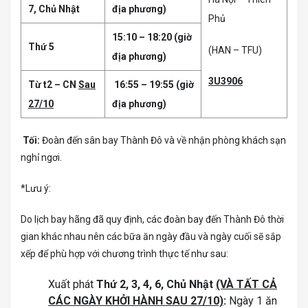
7, Chủ Nhật
địa phương)
Phủ
15:10 – 18:20 (giờ
Thứ 5
(HAN – TFU)
địa phương)
3U3906
Từ t2 – CN
Sau
16:55 – 19:55 (giờ
27/10
địa phương)
Tối:
Đoàn đến sân bay Thành Đô và về nhận phòng khách sạn
nghỉ ngơi.
*Lưu ý:
Do lịch bay hãng đã quy định, các đoàn bay đến Thành Đô thời
gian khác nhau nên các bữa ăn ngày đầu và ngày cuối sẽ sắp
xếp để phù hợp với chương trình thực tế như sau:
Xuất phát
Thứ 2, 3, 4, 6, Chủ Nhật
(VÀ TẤT CẢ
CÁC NGÀY KHỞI HÀNH SAU 27/10)
:
Ngày 1 ăn