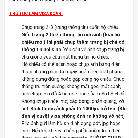
THỦ TỤC LÀM VISA ĐOÀN:
Chụp trang 2-3 (trang thông tin) cuốn hộ chiếu.
Nếu trang 2 thiếu thông tin nơi sinh (loại hộ
chiếu mới) thì phải chụp thêm trang bị chú có
thông tin nơi sinh.
Yêu cầu về ảnh chụp trang bị
chú giống yêu cầu mặt thông tin hộ chiếu.
Hộ chiếu có thể scan hoặc chụp ảnh bằng điện
thoại nhưng phải đặt ngay ngắn trên mặt phẳng,
không dựng đứng hoặc gập cong hộ chiếu. Chụp
thẳng trừ trên xuống, không mất góc, mất cạnh,
ảnh chụp còn đủ 4 bo góc tròn của cuốn hộ chiếu.
Không chụp nhòe, mờ, xấp bóng, phản quang, vỡ
nét.
Kích thước ảnh phải từ 1000px trở lên. (Khi
đơn vị duyệt visa phóng ảnh ra không vỡ nét)
.
File ảnh gửi làm hồ sơ định dạng pdf, jpg hoặc
png. Nếu khách scan bằng phần mềm trên điện