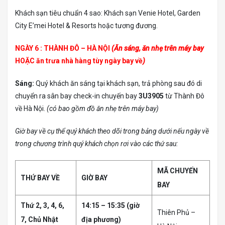
Khách sạn tiêu chuẩn 4 sao: Khách sạn Venie Hotel, Garden
City E’mei Hotel & Resorts hoặc tương đương.
NGÀY 6 : THÀNH ĐÔ – HÀ NỘI
(Ăn sáng, ăn nhẹ trên máy bay
HOẶC ăn trưa nhà hàng tùy ngày bay về
)
Sáng:
Quý khách ăn sáng tại khách sạn, trả phòng sau đó di
chuyển ra sân bay check-in chuyến bay
3U3905
từ Thành Đô
về Hà Nội.
(có bao gồm đồ ăn nhẹ trên máy bay)
Giờ bay về cụ thể quý khách theo dõi trong bảng dưới nếu ngày về
trong chương trình quý khách chọn rơi vào các thứ sau:
MÃ CHUYẾN
THỨ BAY VỀ
GIỜ BAY
BAY
Thứ 2, 3, 4, 6,
14:15 – 15:35 (giờ
Thiên Phủ –
7, Chủ Nhật
địa phương)