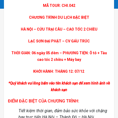
MÃ TOUR: CHI.042
CHƯƠNG TRÌNH DU LỊCH ĐẶC BIỆT
HÀ NỘI – CỬU TRẠI CÂU – CAO TỐC 2 CHIỀU
LẠC SƠN ĐẠI PHẬT – CV GẤU TRÚC
THỜI GIAN: 06 ngày 05 đêm –
PHƯƠNG TIỆN: Ô tô + Tàu
cao tốc 2 chiều + Máy bay
KHỞI HÀNH:
THÁNG 12:
07/12
*Quý khách vui lòng bấm vào tên khách sạn để xem hình ảnh về
khách sạn
ĐIỂM ĐẶC BIỆT CỦA CHƯƠNG TRÌNH:
Tiết kiệm thời gian, đảm bảo sức khỏe với chặng
bay trực tiếp Hà Nội – Thành Đô – Hà Nội