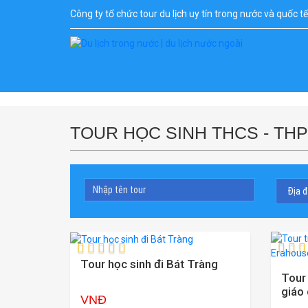
Công ty tổ chức tour du lịch uy tín trong nước và quốc t
TOUR HỌC SINH THCS - TH
Tour học sinh đi Bát Tràng
Tour 
giáo
VNĐ