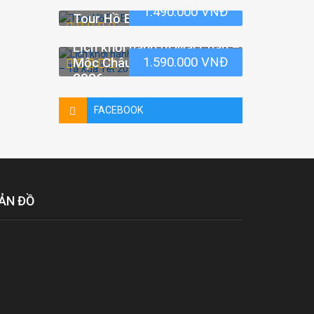
1.490.000 VNĐ
Tour Hồ Ba Bể 2 ngày 1 đêm
Lịch khởi hành đi Mai Châu –
1.590.000 VNĐ
Mộc Châu – Tà Xùa Tết
2026
FACEBOOK
ẢN ĐỒ