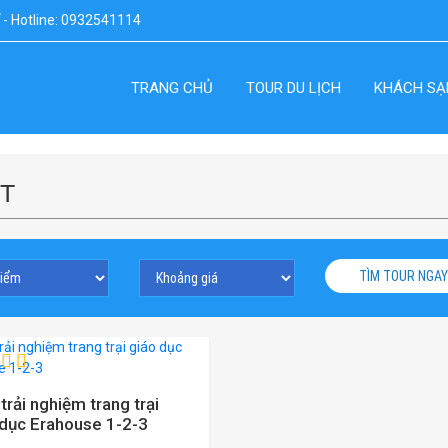
ế - Hotline: 0932541114
TRANG CHỦ
TOUR DU LỊCH
KHÁCH SẠ
PT
TÌM TOUR NGAY
trải nghiệm trang trại
 dục Erahouse 1-2-3