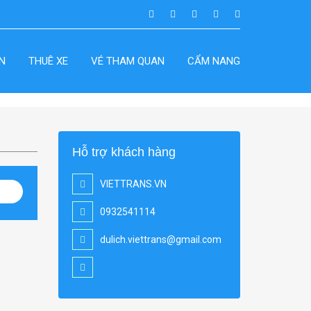
N
THUÊ XE
VÉ THAM QUAN
CẨM NANG
Hỗ trợ khách hàng
VIETTRANS.VN
0932541114
dulich.viettrans@gmail.com