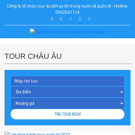
Công ty tổ chức tour du lịch uy tín trong nước và quốc tế - Hotline:
0932541114
TOUR CHÂU ÂU
TÌM TOUR NGAY