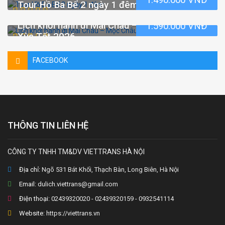
1.490.000 VNĐ
Tour Hồ Ba Bể 2 ngày 1 đêm
Lịch khởi hành đi Mai Châu – Mộc Châu – Tà
1.590.000 VNĐ
Xùa Tết 2026
FACEBOOK
THÔNG TIN LIÊN HỆ
CÔNG TY TNHH TM&DV VIETTRANS HÀ NỘI
Địa chỉ:
Ngõ 531 Bát Khối, Thạch Bàn, Long Biên, Hà Nội
Email:
dulich.viettrans@gmail.com
Điện thoại:
02439320020 - 02439320159 - 0932541114
Website:
https://viettrans.vn