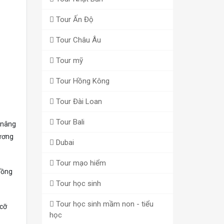
Tour Ấn Độ
Tour Châu Âu
Tour mỹ
Tour Hồng Kông
Tour Đài Loan
Tour Bali
c nâng
hương
Dubai
Tour mạo hiểm
đồng
Tour học sinh
Tour học sinh mầm non - tiểu
 cỡ
học