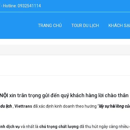
ế - Hotline: 0932541114
TRANG CHỦ
TOUR DU LỊCH
KHÁCH SẠ
NỘI
xin trân trọng gửi đến quý khách hàng lời chào thân 
c
du lịch
,
Viettrans
đã xác định kinh doanh theo hướng “
lấy sự hài lòng củ
ình dịch vụ
và nhất là
chú trọng chất lượng
đã thu hút ngày càng nhiều