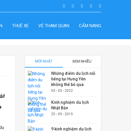
N
THUÊ XE
VÉ THAM QUAN
CẨM NANG
MỚI NHẤT
XEM NHIỀU
Những điểm du lịch nổi
tiếng tại Hưng Yên
không thể bỏ qua
03 - 03 - 2022
ái!
Kinh nghiệm du lịch
a
Nhật Bản
25 - 09 - 2019
 du
9 kinh nghiệm du lịch