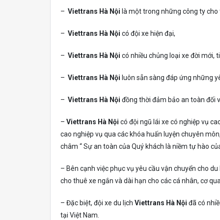
–
Viettrans Hà Nội
là một trong những công ty cho t
–
Viettrans
Hà Nội
có đội xe hiện đại,
–
Viettrans Hà Nội
có nhiều chủng loại xe đời mới, t
–
Viettrans
Hà Nội
luôn sẵn sàng đáp ứng những yê
–
Viettrans
Hà Nội
đồng thời đảm bảo an toàn đối v
–
Viettrans Hà Nội
có đội ngũ lái xe có nghiệp vụ c
cao nghiệp vụ qua các khóa huấn luyện chuyên môn, lá
châm “ Sự an toàn của Quý khách là niềm tự hào của 
– Bên cạnh việc phục vụ yêu cầu vận chuyển cho du 
cho thuê xe ngắn và dài hạn cho các cá nhân, cơ qua
– Đặc biệt, đội xe du lịch
Viettrans
Hà Nội
đã có nhiề
tại Việt Nam.