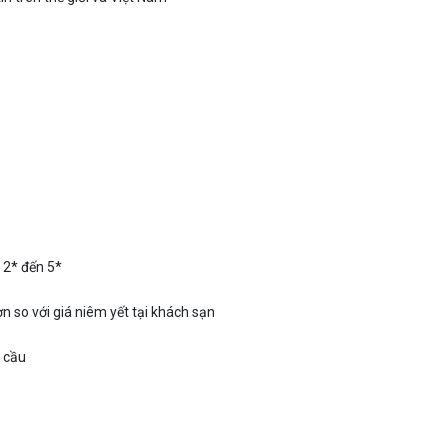
ừ 2* đến 5*
n so với giá niêm yết tại khách sạn
 cầu