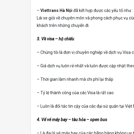
–
Viettrans Hà Nội
đã kết hợp được các yếu tố như :
Lái xe giỏi về chuyên môn và phong cách phục vụ cùn
khách trên những chuyến đi.
3. Về visa – hộ chiếu
– Chúng tôi là đơn vị chuyên nghiệp về dịch vụ Visa 
– Giá dịch vụ luôn rẻ nhất và luôn được cập nhật the
– Thời gian làm nhanh mà chi phí lại thấp
– Tỷ lệ thành công của các Visa là rất cao
– Luôn là đối tác tin cậy của các đại sứ quán tại Việ
4. Vế vé máy bay – tàu hỏa – open bus
– Là đại lý vé máy bay của các hãng hàng không uy tí