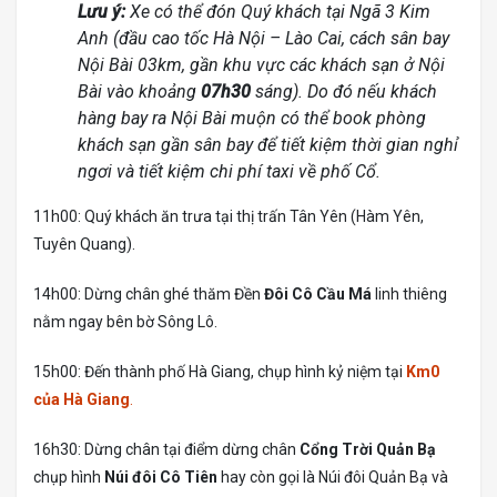
Lưu ý:
Xe có thể đón Quý khách tại Ngã 3 Kim
Anh (đầu cao tốc Hà Nội – Lào Cai, cách sân bay
Nội Bài 03km, gần khu vực các khách sạn ở Nội
Bài vào khoảng
07h30
sáng). Do đó nếu khách
hàng bay ra Nội Bài muộn có thể book phòng
khách sạn gần sân bay để tiết kiệm thời gian nghỉ
ngơi và tiết kiệm chi phí taxi về phố Cổ.
11h00: Quý khách ăn trưa tại thị trấn Tân Yên (Hàm Yên,
Tuyên Quang).
14h00: Dừng chân ghé thăm Đền
Đôi Cô Cầu Má
linh thiêng
nằm ngay bên bờ Sông Lô.
15h00: Đến thành phố Hà Giang, chụp hình kỷ niệm tại
Km0
của Hà Giang
.
16h30: Dừng chân tại điểm dừng chân
Cổng Trời Quản Bạ
chụp hình
Núi đôi Cô Tiên
hay còn gọi là Núi đôi Quản Bạ và