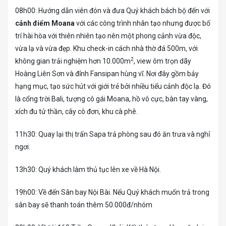
08h00: Hướng dẫn viên đón và đưa Quý khách bách bộ đến với
cảnh điểm Moana
với các công trình nhân tạo nhưng được bố
trí hài hòa với thiên nhiên tạo nên một phong cảnh vừa độc,
vừa lạ và vừa đẹp. Khu check-in cách nhà thờ đá 500m, với
2
không gian trải nghiệm hơn 10.000m
, view ôm trọn dãy
Hoàng Liên Sơn và đỉnh Fansipan hùng vĩ. Nơi đây gồm bảy
hạng mục, tạo sức hút với giới trẻ bởi nhiều tiểu cảnh độc lạ. Đó
là cổng trời Bali, tượng cô gái Moana, hồ vô cực, bàn tay vàng,
xích đu tử thần, cây cô đơn, khu cà phê.
11h30: Quay lại thị trấn Sapa trả phòng sau đó ăn trưa và nghỉ
ngơi.
13h30: Quý khách làm thủ tục lên xe về Hà Nội.
19h00: Về đến Sân bay Nội Bài. Nếu Quý khách muốn trả trong
sân bay sẽ thanh toán thêm 50.000đ/nhóm