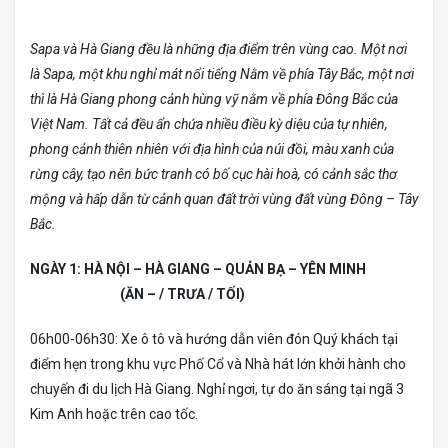
Sapa và Hà Giang đều là những địa điểm trên vùng cao. Một nơi
là Sapa, một khu nghỉ mát nổi tiếng Nằm về phía Tây Bắc, một nơi
thì là Hà Giang phong cảnh hùng vỹ nằm về phía Đông Bắc của
Việt Nam. Tất cả đều ẩn chứa nhiều điều kỳ diệu của tự nhiên,
phong cảnh thiên nhiên với địa hình của núi đồi, màu xanh của
rừng cây, tạo nên bức tranh có bố cục hài hoà, có cảnh sắc thơ
mộng và hấp dẫn từ cảnh quan đất trời vùng đất vùng Đông – Tây
Bắc.
NGÀY 1: HÀ NỘI – HÀ GIANG – QUẢN BẠ – YÊN MINH
(ĂN – / TRƯA / TỐI)
06h00-06h30: Xe ô tô và hướng dẫn viên đón Quý khách tại
điểm hẹn trong khu vực Phố Cổ và Nhà hát lớn khởi hành cho
chuyến đi du lịch Hà Giang. Nghỉ ngơi, tự do ăn sáng tại ngã 3
Kim Anh hoặc trên cao tốc.