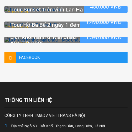
450.000 VNĐ
Tour Sunset trên vịnh Lan Hạ
1.490.000 VNĐ
Tour Hồ Ba Bể 2 ngày 1 đêm
Lịch khởi hành đi Mai Châu – Mộc Châu – Tà
1.590.000 VNĐ
Xùa Tết 2026
FACEBOOK
THÔNG TIN LIÊN HỆ
CÔNG TY TNHH TM&DV VIETTRANS HÀ NỘI
Địa chỉ:
Ngõ 531 Bát Khối, Thạch Bàn, Long Biên, Hà Nội