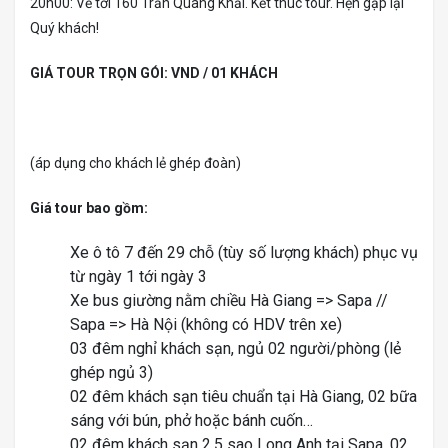
20h00: Về tới 160 Trần Quang Khải. Kết thúc tour. Hẹn gặp lại
Quý khách!
GIÁ TOUR TRỌN GÓI: VND / 01 KHÁCH
(áp dụng cho khách lẻ ghép đoàn)
Giá tour bao gồm:
Xe ô tô 7 đến 29 chỗ (tùy số lượng khách) phục vụ
từ ngày 1 tới ngày 3
Xe bus giường nằm chiều Hà Giang => Sapa //
Sapa => Hà Nội (không có HDV trên xe)
03 đêm nghỉ khách sạn, ngủ 02 người/phòng (lẻ
ghép ngủ 3)
02 đêm khách sạn tiêu chuẩn tại Hà Giang, 02 bữa
sáng với bún, phở hoặc bánh cuốn…
02 đêm khách sạn 2,5 sao Long Anh tại Sapa, 02