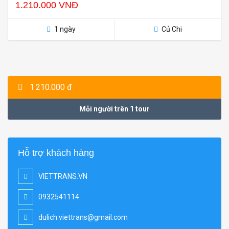
1.210.000 VNĐ
1 ngày
Củ Chi
1.210.000 đ
Mỗi người trên 1 tour
Hỗ trợ khách hàng
VIETTRANS.VN
0932541114
dulich.viettrans@gmail.com