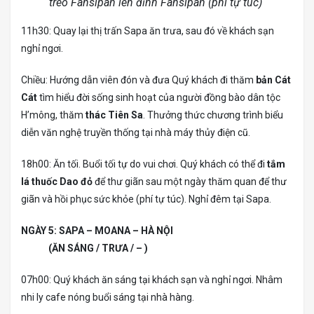
treo Fansipan lên đỉnh Fansipan (phí tự túc)
11h30: Quay lại thị trấn Sapa ăn trưa, sau đó về khách sạn
nghỉ ngơi.
Chiều: Hướng dẫn viên đón và đưa Quý khách đi thăm
bản Cát
Cát
tìm hiểu đời sống sinh hoạt của người đồng bào dân tộc
H’mông, thăm
thác Tiên Sa
. Thưởng thức chương trình biểu
diễn văn nghệ truyền thống tại nhà máy thủy điện cũ.
18h00: Ăn tối. Buổi tối tự do vui chơi. Quý khách có thể đi
tắm
lá thuốc Dao đỏ
để thư giãn sau một ngày thăm quan để thư
giãn và hồi phục sức khỏe (phí tự túc). Nghỉ đêm tại Sapa.
NGÀY 5: SAPA – MOANA – HÀ NỘI
(ĂN SÁNG / TRƯA / – )
07h00: Quý khách ăn sáng tại khách sạn và nghỉ ngơi. Nhâm
nhi ly cafe nóng buổi sáng tại nhà hàng.