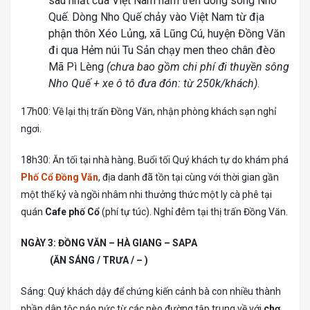
sâu nhất của Việt Nam nằm trên dòng sông Nho
Quế. Dòng Nho Quế chảy vào Việt Nam từ địa
phận thôn Xéo Lủng, xã Lũng Cú, huyện Đồng Văn
đi qua Hẻm núi Tu Sản chạy men theo chân đèo
Mã Pì Lèng
(chưa bao gồm chi phí đi thuyền sông
Nho Quế + xe ô tô đưa đón: từ 250k/khách)
.
17h00: Về lại thị trấn Đồng Văn, nhận phòng khách sạn nghỉ
ngơi.
18h30: Ăn tối tại nhà hàng. Buổi tối Quý khách tự do khám phá
Phố Cổ Đồng Văn
, địa danh đã tồn tại cùng với thời gian gần
một thế kỷ và ngồi nhâm nhi thưởng thức một ly cà phê tại
quán
Cafe phố Cổ
(phí tự túc). Nghỉ đêm tại thị trấn Đồng Văn.
NGÀY 3: ĐỒNG VĂN – HÀ GIANG – SAPA
(ĂN SÁNG / TRƯA / – )
Sáng: Quý khách dậy để chứng kiến cảnh bà con nhiều thành
phần dân tộc náo nức từ các nèo đường tập trung về với
chợ