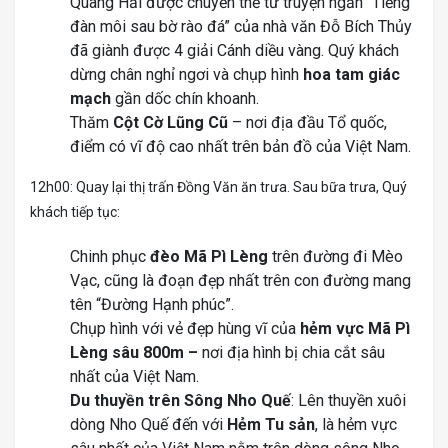
Quang Hải được chuyển thể từ truyện ngắn “Tiếng
đàn môi sau bờ rào đá” của nhà văn Đỗ Bích Thủy
đã giành được 4 giải Cánh diều vàng. Quý khách
dừng chân nghỉ ngơi và chụp hình
hoa tam giác
mạch
gần dốc chín khoanh.
Thăm
Cột Cờ Lũng Cũ
– nơi địa đầu Tổ quốc,
điểm có vĩ độ cao nhất trên bản đồ của Việt Nam.
12h00: Quay lại thị trấn Đồng Văn ăn trưa. Sau bữa trưa, Quý
khách tiếp tục:
Chinh phục
đèo Mã Pì Lèng
trên đường đi Mèo
Vạc, cũng là đoạn đẹp nhất trên con đường mang
tên “Đường Hạnh phúc”.
Chụp hình với vẻ đẹp hùng vĩ của
hẻm vực Mã Pì
Lèng sâu 800m –
nơi địa hình bị chia cắt sâu
nhất của Việt Nam.
Du thuyền trên Sông Nho Quế
: Lên thuyền xuôi
dòng Nho Quế đến với
Hẻm Tu sản
, là hẻm vực