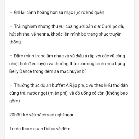
– Ghi lại cảnh hoàng hôn sa mạc rực rỡ khó quên
– Trải nghiệm những thú vui của người bản địa: Cưỡi lạc đà,
hút shisha, vẽ henna, khoác lên mình bộ trang phục truyền
thống…
– Đắm mình trong âm nhạc và vũ điệu ả rập với các vũ công
nhiệt tình điêu luyện và thưởng thức chương trình múa bụng
Belly Dance trong đêm sa mạc huyền bí.
– Thưởng thức đồ ăn buffet Ả Rập phục vụ theo kiểu thổ dân
cùng trà, nước ngọt (miễn phí); và đồ uống có cồn (Không bao
gồm).
20h30 trở về khách sạn nghỉ ngơi
Tự do tham quan Dubai về đêm