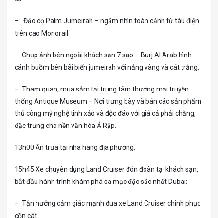
– Đảo cọ Palm Jumeirah – ngắm nhìn toàn cảnh từ tàu điện
trên cao Monorail.
– Chụp ảnh bên ngoài khách sạn 7 sao – Burj Al Arab hình
cánh buồm bên bãi biển jumeirah với nắng vàng và cát trắng.
– Tham quan, mua sắm tại trung tâm thương mại truyền
thống Antique Museum – Nơi trưng bày và bán các sản phẩm
thủ công mỹ nghệ tinh xảo và độc đáo với giá cả phải chăng,
đặc trưng cho nền văn hóa Ả Rập.
13h00 Ăn trưa tại nhà hàng địa phương.
15h45 Xe chuyên dụng Land Cruiser đón đoàn tại khách sạn,
bắt đầu hành trình khám phá sa mạc đặc sắc nhất Dubai:
– Tận hưởng cảm giác mạnh đua xe Land Cruiser chinh phục
cồn cát