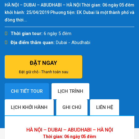
HÀ NỘI – DUBAI – ABUDHABI – HÀ NỘI Thời gian: 06 ngày 05 đêm
khởi hành: 25/04/2019 Phương tiện: EK Dubai là một thành phố và
đồng thời...
Thời gian tour:
6 ngày 5 đêm
Địa điểm thăm quan:
Dubai - Abudhabi
ĐẶT NGAY
Đặt giữ chỗ - Thanh toán sau
CHI TIẾT TOUR
LỊCH TRÌNH
LỊCH KHỞI HÀNH
GHI CHÚ
LIÊN HỆ
HÀ NỘI – DUBAI – ABUDHABI – HÀ NỘI
Thời gian: 06 ngày 05 đêm