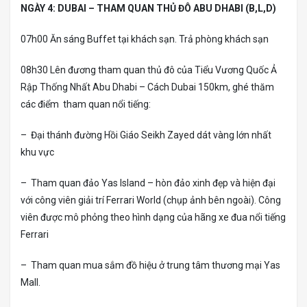
NGÀY 4: DUBAI – THAM QUAN THỦ ĐÔ ABU DHABI (B,L,D)
07h00 Ăn sáng Buffet tại khách sạn. Trả phòng khách sạn
08h30 Lên đương tham quan thủ đô của Tiểu Vương Quốc Ả
Rập Thống Nhất Abu Dhabi – Cách Dubai 150km, ghé thăm
các điểm tham quan nổi tiếng:
– Đại thánh đường Hồi Giáo Seikh Zayed dát vàng lớn nhất
khu vực
– Tham quan đảo Yas Island – hòn đảo xinh đẹp và hiện đại
với công viên giải trí Ferrari World (chụp ảnh bên ngoài). Công
viên được mô phỏng theo hình dạng của hãng xe đua nổi tiếng
Ferrari
– Tham quan mua sắm đồ hiệu ở trung tâm thương mại Yas
Mall.