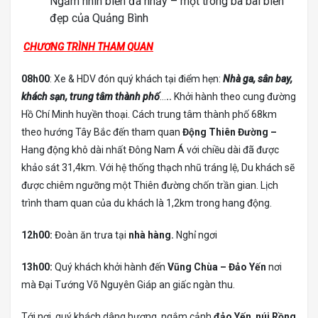
Ngắm nhìn biển đá nhảy – một trong ba bãi biển
đẹp của Quảng Bình
CHƯƠNG TRÌNH THAM QUAN
08h00
: Xe & HDV đón quý khách tại điểm hẹn:
Nhà ga, sân bay,
khách sạn, trung tâm thành phố
…
..
Khởi hành theo cung đường
Hồ Chí Minh huyền thoại. Cách trung tâm thành phố 68km
theo hướng Tây Bắc đến tham quan
Động Thiên Đường –
Hang động khô dài nhất Đông Nam Á với chiều dài đã được
khảo sát 31,4km. Với hệ thống thạch nhũ tráng lệ, Du khách sẽ
được chiêm ngưỡng một Thiên đường chốn trần gian. Lịch
trình tham quan của du khách là 1,2km trong hang động.
12h00:
Đoàn ăn trưa tại
nhà hàng.
Nghỉ ngơi
13h00:
Quý khách khởi hành đến
Vũng Chùa – Đảo Yến
nơi
mà Đại Tướng Võ Nguyên Giáp an giấc ngàn thu.
Tới nơi, quý khách dâng hương, ngắm cảnh
đảo Yến
,
núi Rồng