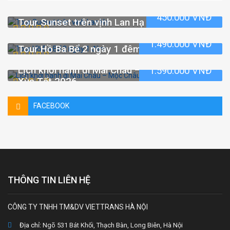
450.000 VNĐ
Tour Sunset trên vịnh Lan Hạ
1.490.000 VNĐ
Tour Hồ Ba Bể 2 ngày 1 đêm
Lịch khởi hành đi Mai Châu – Mộc Châu – Tà
1.590.000 VNĐ
Xùa Tết 2026
FACEBOOK
THÔNG TIN LIÊN HỆ
CÔNG TY TNHH TM&DV VIETTRANS HÀ NỘI
Địa chỉ:
Ngõ 531 Bát Khối, Thạch Bàn, Long Biên, Hà Nội