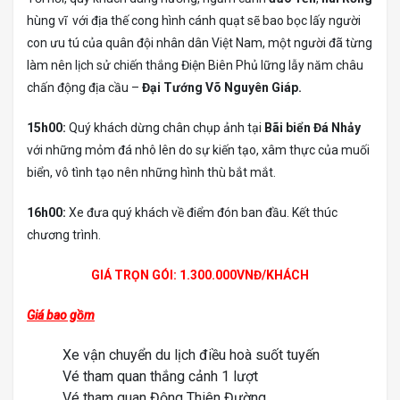
hùng vĩ với địa thế cong hình cánh quạt sẽ bao bọc lấy người
con ưu tú của quân đội nhân dân Việt Nam, một người đã từng
làm nên lịch sử chiến thắng Điện Biên Phủ lững lẫy năm châu
chấn động địa cầu –
Đại Tướng Võ Nguyên Giáp.
15h00:
Quý khách dừng chân chụp ảnh tại
Bãi biển Đá Nhảy
với những mỏm đá nhô lên do sự kiến tạo, xâm thực của muối
biển, vô tình tạo nên những hình thù bắt mắt.
16h00:
Xe đưa quý khách về điểm đón ban đầu. Kết thúc
chương trình.
GIÁ TRỌN GÓI: 1.300.000VNĐ/KHÁCH
Giá bao gồm
Xe vận chuyển du lịch điều hoà suốt tuyến
Vé tham quan thắng cảnh 1 lượt
Vé tham quan Động Thiên Đường