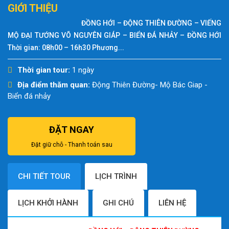
GIỚI THIỆU
ĐỒNG HỚI – ĐỘNG THIÊN ĐƯỜNG – VIẾNG
MỘ ĐẠI TƯỚNG VÕ NGUYÊN GIÁP – BIỂN ĐÁ NHẢY – ĐỒNG HỚI
Thời gian: 08h00 – 16h30 Phương...
Thời gian tour:
1 ngày
Địa điểm thăm quan:
Động Thiên Đường- Mộ Bác Giap -
Biển đá nhảy
ĐẶT NGAY
Đặt giữ chỗ - Thanh toán sau
CHI TIẾT TOUR
LỊCH TRÌNH
LỊCH KHỞI HÀNH
GHI CHÚ
LIÊN HỆ