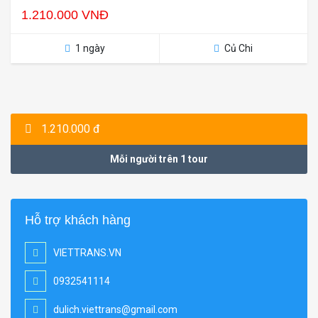
1.210.000 VNĐ
1 ngày
Củ Chi
1.210.000 đ
Mỗi người trên 1 tour
Hỗ trợ khách hàng
VIETTRANS.VN
0932541114
dulich.viettrans@gmail.com