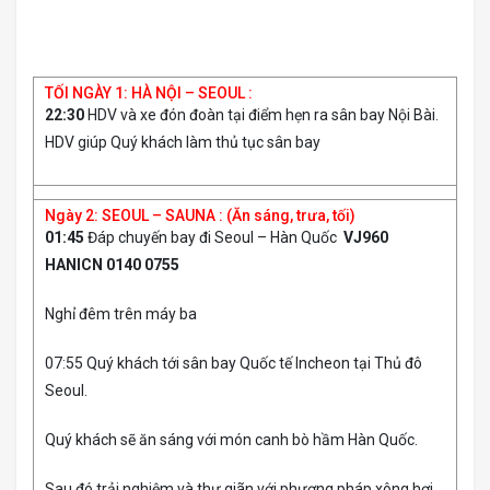
TỐI NGÀY 1: HÀ NỘI – SEOUL :
22:30
HDV và xe đón đoàn tại điểm hẹn ra sân bay Nội Bài.
HDV giúp Quý khách làm thủ tục sân bay
Ngày 2: SEOUL – SAUNA : (Ăn sáng, trưa, tối)
01:45
Đáp chuyến bay đi Seoul – Hàn Quốc
VJ960
HANICN 0140 0755
Nghỉ đêm trên máy ba
07:55 Quý khách tới sân bay Quốc tế Incheon tại Thủ đô
Seoul.
Quý khách sẽ ăn sáng với món canh bò hầm Hàn Quốc.
Sau đó trải nghiệm và thư giãn với phương pháp xông hơi