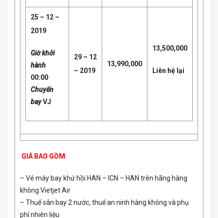
25 – 12 –
2019
13,500,000
Giờ khởi
29 – 12
13,990,000
hành
– 2019
Liên hệ lại
00:00
Chuyến
bay
VJ
GIÁ BAO GỒM
– Vé máy bay khứ hồi HAN – ICN – HAN trên hãng hàng
không Vietjet Air
– Thuế sân bay 2 nước, thuế an ninh hàng không và phụ
phí nhiên liệu