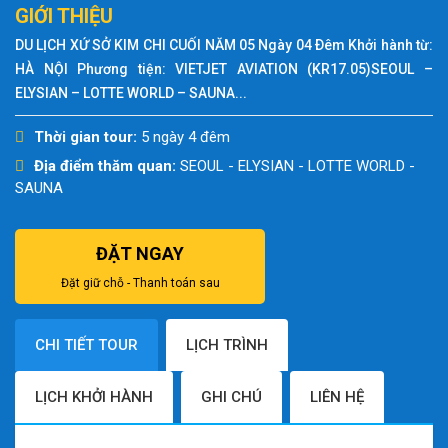
GIỚI THIỆU
DU LỊCH XỨ SỞ KIM CHI CUỐI NĂM 05 Ngày 04 Ðêm Khởi hành từ:
HÀ NỘI Phương tiện: VIETJET AVIATION (KR17.05)SEOUL –
ELYSIAN – LOTTE WORLD – SAUNA...
Thời gian tour:
5 ngày 4 đêm
Địa điểm thăm quan:
SEOUL - ELYSIAN - LOTTE WORLD -
SAUNA
ĐẶT NGAY
Đặt giữ chỗ - Thanh toán sau
CHI TIẾT TOUR
LỊCH TRÌNH
LỊCH KHỞI HÀNH
GHI CHÚ
LIÊN HỆ