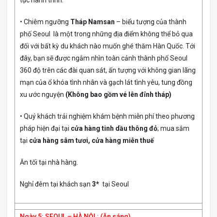
• Chiêm ngưỡng
Tháp Namsan
– biểu tượng của thành
phố Seoul là một trong những địa điểm không thể bỏ qua
đối với bất kỳ du khách nào muốn ghé thăm Hàn Quốc. Tới
đây, bạn sẽ được ngắm nhìn toàn cảnh thành phố Seoul
360 độ trên các đài quan sát, ấn tượng với không gian lãng
mạn của ổ khóa tình nhân và gạch lát tình yêu, tung đồng
xu ước nguyện
(Không bao gồm vé lên đỉnh tháp)
• Quý khách trải nghiệm khám bệnh miễn phí theo phương
pháp hiện đại tại
cửa hàng tinh dầu thông đỏ
; mua sắm
tại
cửa hàng sâm tươi, cửa hàng miễn thuế
Ăn tối tại nhà hàng.
Nghỉ đêm tại khách sạn
3*
tại Seoul
Ngày 5: SEOUL – HÀ NỘI : (Ăn sáng)