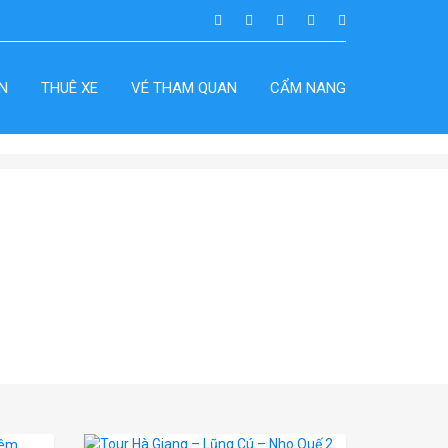
N
THUÊ XE
VÉ THAM QUAN
CẨM NANG