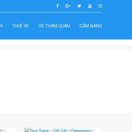
N
THUÊ XE
VÉ THAM QUAN
CẨM NANG