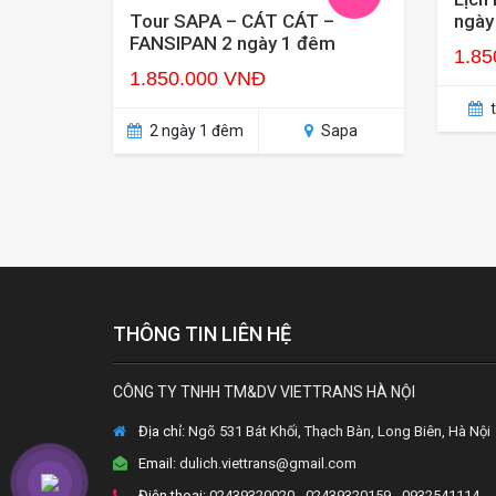
ngày
Tour SAPA – CÁT CÁT –
FANSIPAN 2 ngày 1 đêm
1.85
1.850.000 VNĐ
t
2 ngày 1 đêm
Sapa
THÔNG TIN LIÊN HỆ
CÔNG TY TNHH TM&DV VIETTRANS HÀ NỘI
Địa chỉ:
Ngõ 531 Bát Khối, Thạch Bàn, Long Biên, Hà Nội
Email:
dulich.viettrans@gmail.com
Điện thoại:
02439320020 - 02439320159 - 0932541114