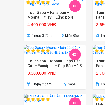
HOT
Tour Sapa – Fansipan –
Tour
Moana – Y Tý – Lũng pô 4
Fans
ngày 3 đêm
4.400.000 VNĐ
3.65
4 ngày 3 đêm
Miền Bắc
3 n
HOT
Tour Sapa – Moana – bản Cát
Tour
Cát – Fansipan – Chợ Bắc Hà 3
Fans
ngày 2 đêm
2 đ
3.300.000 VNĐ
2.70
3 ngày 2 đêm
Sapa
3 n
HOT
Lịch